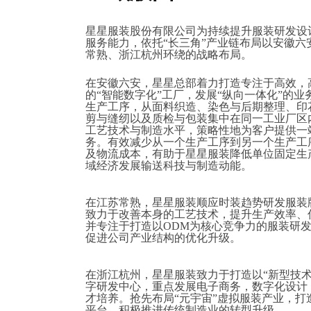
星星服装股份有限公司为持续提升服装研发设
服务能力，依托“长三角”产业链布局以安徽六
常熟、浙江杭州环绕的战略布局。
在安徽六安，星星总部着力打造专注于高效，
的“智能数字化”工厂，发展“纵向一体化”的业
生产工序，从面料织造、染色与后期整理、印
剪与缝纫以及质检与包装集中在同一工业厂区
工艺技术与制造水平，策略性地为客户提供一
务。有效减少从一个生产工序到另一个生产工
及物流成本，有助于星星服装降低单位固定生
域经济发展输送科技与制造动能。
在江苏常熟，星星服装顺应时装趋势研发服装
致力于改善本身的工艺技术，提升生产效率、
并专注于打造以ODM为核心竞争力的服装研
促进公司产业结构的优化升级。
在浙江杭州，星星服装致力于打造以“新型技术
字研发中心，重点发展电子商务，数字化设计
才培养。抢先布局“元宇宙”虚拟服装产业，打造
平台，积极推进传统制造业的转型升级。